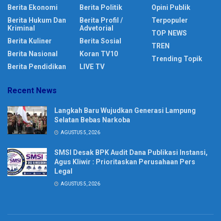
Berita Ekonomi
Berita Politik
Opini Publik
Berita Hukum Dan
Berita Profil /
Terpopuler
Kriminal
Advetorial
TOP NEWS
Berita Kuliner
Berita Sosial
TREN
Berita Nasional
Koran TV10
Trending Topik
Berita Pendidikan
LIVE TV
Recent News
Langkah Baru Wujudkan Generasi Lampung
Selatan Bebas Narkoba
AGUSTUS 5, 2026
SMSI Desak BPK Audit Dana Publikasi Instansi,
Agus Kliwir : Prioritaskan Perusahaan Pers
Legal
AGUSTUS 5, 2026