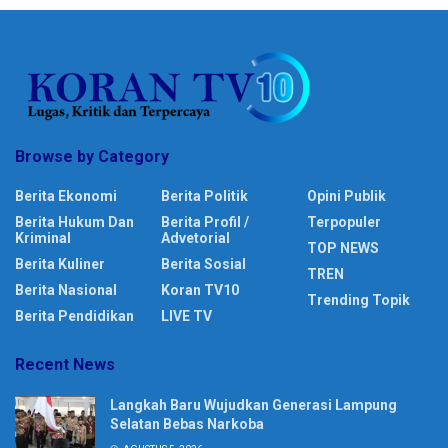
Browse by Category
Berita Ekonomi
Berita Politik
Opini Publik
Berita Hukum Dan
Berita Profil /
Terpopuler
Kriminal
Advetorial
TOP NEWS
Berita Kuliner
Berita Sosial
TREN
Berita Nasional
Koran TV10
Trending Topik
Berita Pendidikan
LIVE TV
Recent News
Langkah Baru Wujudkan Generasi Lampung
Selatan Bebas Narkoba