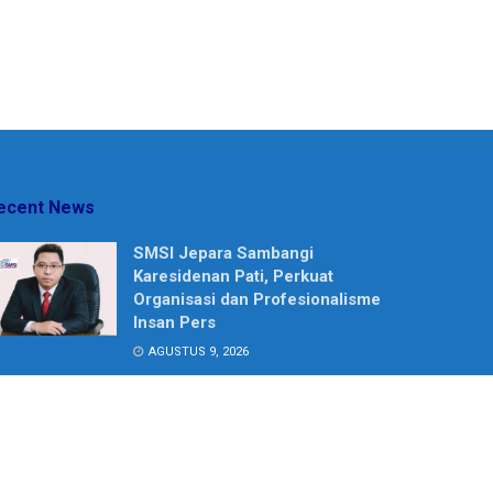
ecent News
SMSI Jepara Sambangi
Karesidenan Pati, Perkuat
Organisasi dan Profesionalisme
Insan Pers
AGUSTUS 9, 2026
Sekretariat Baru SMSI Eks
Karesidenan Pati Dibuka,
Perkuat Sinergi Perusahaan
Media dan Pelayanan Publik