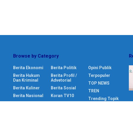
Browse by Category
R
Berita Ekonomi
Berita Politik
Opini Publik
Berita Hukum
Berita Profil /
Terpopuler
Dan Kriminal
Advetorial
TOP NEWS
Berita Kuliner
Berita Sosial
TREN
Berita Nasional
Koran TV10
Trending Topik
Berita
LIVE TV
Pendidikan