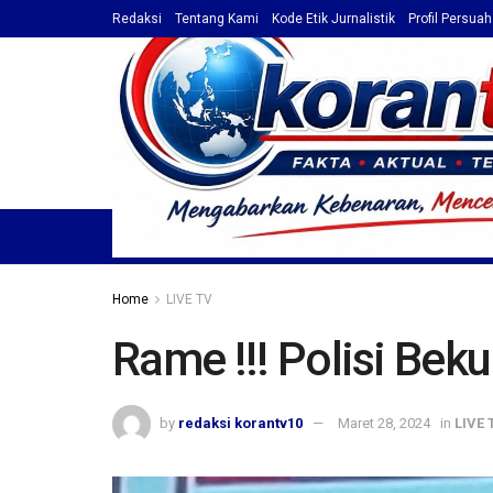
Redaksi
Tentang Kami
Kode Etik Jurnalistik
Profil Persua
HOME
TOP NEWS
BERITA
PROFIL / ADVET
Home
LIVE TV
Rame !!! Polisi Bek
by
redaksi korantv10
Maret 28, 2024
in
LIVE 