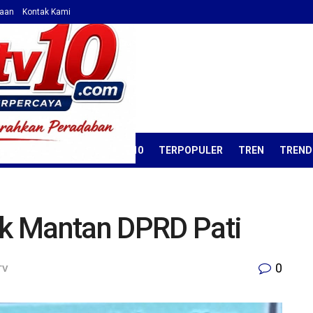
haan
Kontak Kami
ORIAL
OPINI
KORAN TV10
TERPOPULER
TREN
TREND
uk Mantan DPRD Pati
0
TV