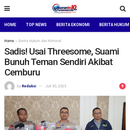
HOME
TOP NEWS
BERITA EKONOMI
BERITA HUKUM
Home
Berita Hukum dan Kriminal
Sadis! Usai Threesome, Suami
Bunuh Teman Sendiri Akibat
Cemburu
by
Redaksi
Juli 30, 2025