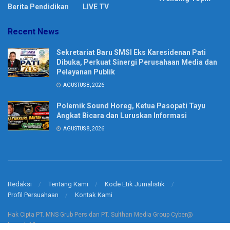
Berita Pendidikan
LIVE TV
Recent News
Sekretariat Baru SMSI Eks Karesidenan Pati
Dibuka, Perkuat Sinergi Perusahaan Media dan
Pelayanan Publik
AGUSTUS 8, 2026
Polemik Sound Horeg, Ketua Pasopati Tayu
Angkat Bicara dan Luruskan Informasi
AGUSTUS 8, 2026
Redaksi
Tentang Kami
Kode Etik Jurnalistik
Profil Persuahaan
Kontak Kami
Hak Cipta PT. MNS Grub Pers dan PT. Sulthan Media Group Cyber@
korantv10.com