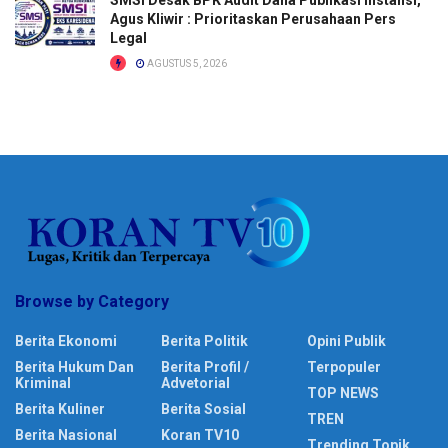
SMSI Desak BPK Audit Dana Publikasi Instansi,
Agus Kliwir : Prioritaskan Perusahaan Pers
Legal
AGUSTUS 5, 2026
Browse by Category
Berita Ekonomi
Berita Politik
Opini Publik
Berita Hukum Dan
Berita Profil /
Terpopuler
Kriminal
Advetorial
TOP NEWS
Berita Kuliner
Berita Sosial
TREN
Berita Nasional
Koran TV10
Trending Topik