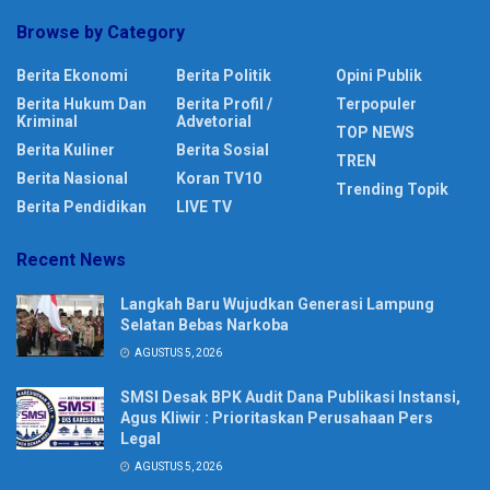
Browse by Category
Berita Ekonomi
Berita Politik
Opini Publik
Berita Hukum Dan
Berita Profil /
Terpopuler
Kriminal
Advetorial
TOP NEWS
Berita Kuliner
Berita Sosial
TREN
Berita Nasional
Koran TV10
Trending Topik
Berita Pendidikan
LIVE TV
Recent News
Langkah Baru Wujudkan Generasi Lampung
Selatan Bebas Narkoba
AGUSTUS 5, 2026
SMSI Desak BPK Audit Dana Publikasi Instansi,
Agus Kliwir : Prioritaskan Perusahaan Pers
Legal
AGUSTUS 5, 2026