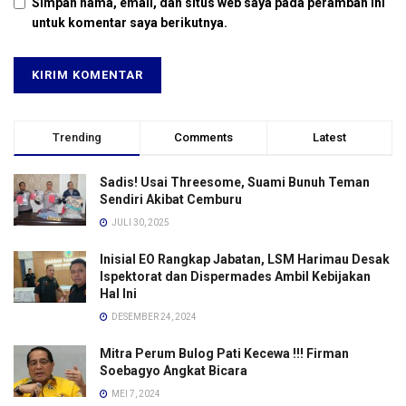
Simpan nama, email, dan situs web saya pada peramban ini
untuk komentar saya berikutnya.
Trending
Comments
Latest
Sadis! Usai Threesome, Suami Bunuh Teman
Sendiri Akibat Cemburu
JULI 30, 2025
Inisial EO Rangkap Jabatan, LSM Harimau Desak
Ispektorat dan Dispermades Ambil Kebijakan
Hal Ini
DESEMBER 24, 2024
Mitra Perum Bulog Pati Kecewa !!! Firman
Soebagyo Angkat Bicara
MEI 7, 2024