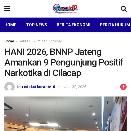
HOME
TOP NEWS
BERITA EKONOMI
BERITA HUKUM
Home
Berita Hukum dan Kriminal
HANI 2026, BNNP Jateng
Amankan 9 Pengunjung Positif
Narkotika di Cilacap
by
redaksi korantv10
Juni 30, 2026