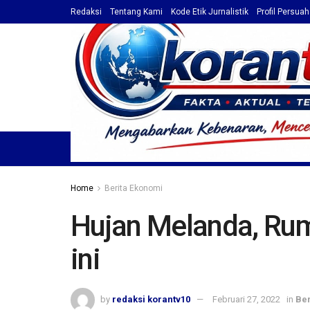
Redaksi
Tentang Kami
Kode Etik Jurnalistik
Profil Persua
HOME
TOP NEWS
BERITA
PROFIL / ADVET
Home
Berita Ekonomi
Hujan Melanda, Ru
ini
by
redaksi korantv10
Februari 27, 2022
in
Ber