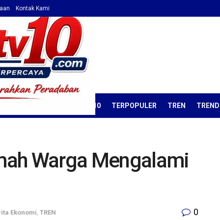
haan
Kontak Kami
ORIAL
OPINI
KORAN TV10
TERPOPULER
TREN
TREND
mah Warga Mengalami
0
ita Ekonomi
,
TREN