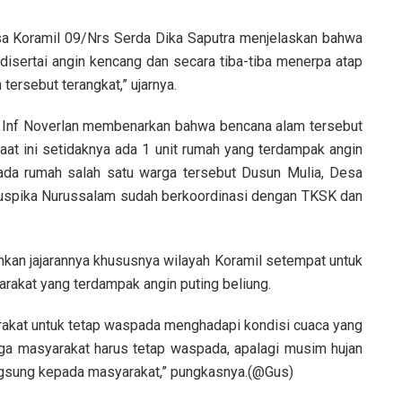
insa Koramil 09/Nrs Serda Dika Saputra menjelaskan bahwa
g disertai angin kencang dan secara tiba-tiba menerpa atap
ersebut terangkat,” ujarnya.
 Inf Noverlan membenarkan bahwa bencana alam tersebut
at ini setidaknya ada 1 unit rumah yang terdampak angin
pada rumah salah satu warga tersebut Dusun Mulia, Desa
uspika Nurussalam sudah berkoordinasi dengan TKSK dan
hkan jajarannya khususnya wilayah Koramil setempat untuk
akat yang terdampak angin puting beliung.
akat untuk tetap waspada menghadapi kondisi cuaca yang
ga masyarakat harus tetap waspada, apalagi musim hujan
ngsung kepada masyarakat,” pungkasnya.(@Gus)