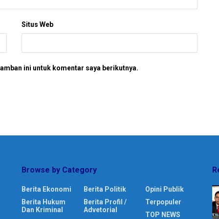
Situs Web
amban ini untuk komentar saya berikutnya.
Browse by Category
R
Berita Ekonomi
Berita Politik
Opini Publik
Berita Hukum
Berita Profil /
Terpopuler
Dan Kriminal
Advetorial
TOP NEWS