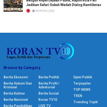
Bangun Kepercayaan Publik, Kapolresta Pati
Jadikan Safari Subuh Wadah Dialog Kamtibmas
AGUSTUS 5, 2026
Browse by Category
Berita Ekonomi
Berita Politik
Opini Publik
Berita Hukum Dan
Berita Profil /
Terpopuler
Kriminal
Advetorial
TOP NEWS
Berita Kuliner
Berita Sosial
TREN
Berita Nasional
Koran TV10
Trending Topik
Berita Pendidikan
LIVE TV