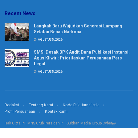
Recent News
Langkah Baru Wujudkan Generasi Lampung
Selatan Bebas Narkoba
AGUSTUS 5, 2026
SMSI Desak BPK Audit Dana Publikasi Instansi,
Agus Kliwir : Prioritaskan Perusahaan Pers
Legal
AGUSTUS 5, 2026
Redaksi
Tentang Kami
Kode Etik Jurnalistik
Profil Persuahaan
Kontak Kami
Hak Cipta PT. MNS Grub Pers dan PT. Sulthan Media Group Cyber@
korantv10.com