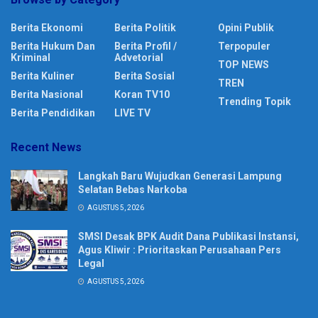
Berita Ekonomi
Berita Politik
Opini Publik
Berita Hukum Dan
Berita Profil /
Terpopuler
Kriminal
Advetorial
TOP NEWS
Berita Kuliner
Berita Sosial
TREN
Berita Nasional
Koran TV10
Trending Topik
Berita Pendidikan
LIVE TV
Recent News
Langkah Baru Wujudkan Generasi Lampung
Selatan Bebas Narkoba
AGUSTUS 5, 2026
SMSI Desak BPK Audit Dana Publikasi Instansi,
Agus Kliwir : Prioritaskan Perusahaan Pers
Legal
AGUSTUS 5, 2026