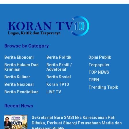
Browse by Category
Berita Ekonomi
Berita Politik
Opini Publik
Berita Hukum Dan
Berita Profil /
Terpopuler
Kriminal
Advetorial
TOP NEWS
Berita Kuliner
Berita Sosial
TREN
Berita Nasional
Koran TV10
Trending Topik
Berita Pendidikan
LIVE TV
Recent News
Sekretariat Baru SMSI Eks Karesidenan Pati
Dibuka, Perkuat Sinergi Perusahaan Media dan
Pelayanan Publik