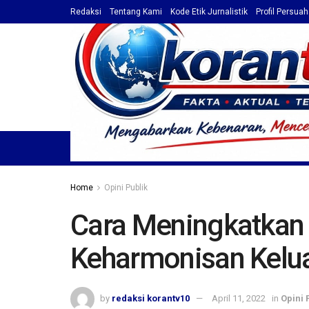
Redaksi
Tentang Kami
Kode Etik Jurnalistik
Profil Persua
HOME
TOP NEWS
BERITA
PROFIL / ADVET
Home
Opini Publik
Cara Meningkatkan 
Keharmonisan Kelu
by
redaksi korantv10
April 11, 2022
in
Opini 