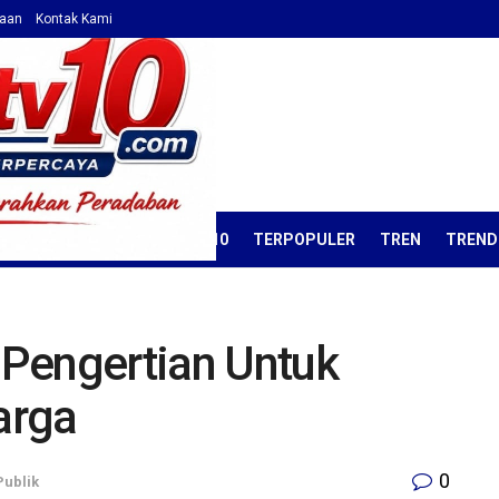
haan
Kontak Kami
ORIAL
OPINI
KORAN TV10
TERPOPULER
TREN
TREND
Pengertian Untuk
arga
0
Publik