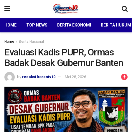
HOME
TOP NEWS
BERITA EKONOMI
BERITA HUKUM
Home
Berita Nasional
Evaluasi Kadis PUPR, Ormas
Badak Desak Gubernur Banten
by
redaksi korantv10
Mei 28, 2026