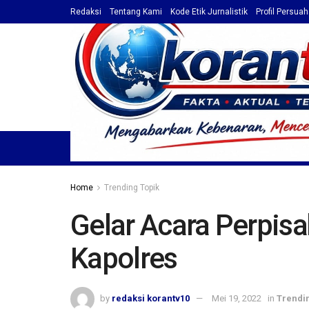
Redaksi
Tentang Kami
Kode Etik Jurnalistik
Profil Persua
HOME
TOP NEWS
BERITA
PROFIL / ADVET
Home
Trending Topik
Gelar Acara Perpisa
Kapolres
by
redaksi korantv10
Mei 19, 2022
in
Trendi