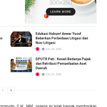
Edukasi Hukum! Anwar Yusuf
an
Beberkan Perbedaan Litigasi dan
Non-Litigasi
JULI 26, 2026
DPUTR Pati : Kenali Bedanya Pajak
dan Retribusi Pemanfaatan Aset
Daerah
JULI 21, 2026
rudin, S.IK., MM., selama ini telah banyak memberikan