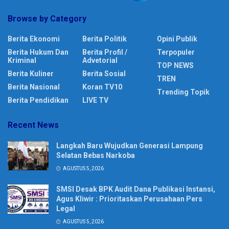
Browse by Category
Berita Ekonomi
Berita Politik
Opini Publik
Berita Hukum Dan
Berita Profil /
Terpopuler
Kriminal
Advetorial
TOP NEWS
Berita Kuliner
Berita Sosial
TREN
Berita Nasional
Koran TV10
Trending Topik
Berita Pendidikan
LIVE TV
Recent News
Langkah Baru Wujudkan Generasi Lampung
Selatan Bebas Narkoba
AGUSTUS 5, 2026
SMSI Desak BPK Audit Dana Publikasi Instansi,
Agus Kliwir : Prioritaskan Perusahaan Pers
Legal
AGUSTUS 5, 2026