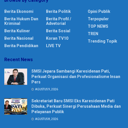
Browse by Category
Berita Ekonomi
Berita Politik
Opini Publik
Berita Hukum Dan
Berita Profil /
Terpopuler
Kriminal
Advetorial
TOP NEWS
Berita Kuliner
Berita Sosial
TREN
Berita Nasional
Koran TV10
Trending Topik
Berita Pendidikan
LIVE TV
Recent News
SMSI Jepara Sambangi Karesidenan Pati,
Perkuat Organisasi dan Profesionalisme Insan
Pers
AGUSTUS 9, 2026
Sekretariat Baru SMSI Eks Karesidenan Pati
Dibuka, Perkuat Sinergi Perusahaan Media dan
Pelayanan Publik
AGUSTUS 8, 2026