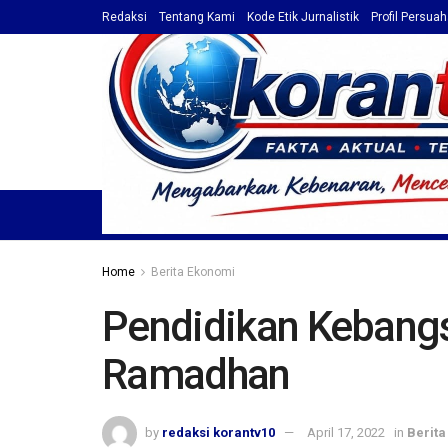
Redaksi
Tentang Kami
Kode Etik Jurnalistik
Profil Persua
HOME
TOP NEWS
BERITA
PROFIL / ADVET
Home
Berita Ekonomi
Pendidikan Kebangs
Ramadhan
by
redaksi korantv10
April 17, 2022
in
Berit