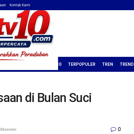
haan
Kontak Kami
ORIAL
OPINI
KORAN TV10
TERPOPULER
TREN
TREND
aan di Bulan Suci
0
a Ekonomi