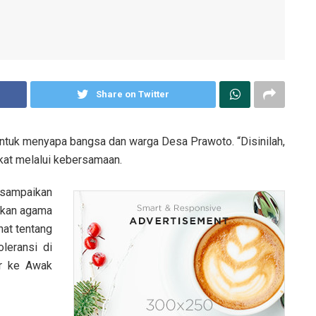
Share on Twitter
 untuk menyapa bangsa dan warga Desa Prawoto. “Disinilah,
at melalui kebersamaan.
isampaikan
akan agama
hat tentang
leransi di
ur ke Awak