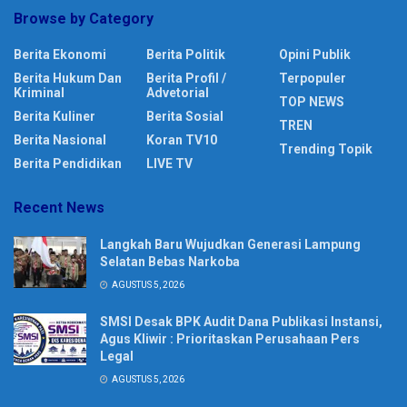
Browse by Category
Berita Ekonomi
Berita Politik
Opini Publik
Berita Hukum Dan
Berita Profil /
Terpopuler
Kriminal
Advetorial
TOP NEWS
Berita Kuliner
Berita Sosial
TREN
Berita Nasional
Koran TV10
Trending Topik
Berita Pendidikan
LIVE TV
Recent News
Langkah Baru Wujudkan Generasi Lampung
Selatan Bebas Narkoba
AGUSTUS 5, 2026
SMSI Desak BPK Audit Dana Publikasi Instansi,
Agus Kliwir : Prioritaskan Perusahaan Pers
Legal
AGUSTUS 5, 2026