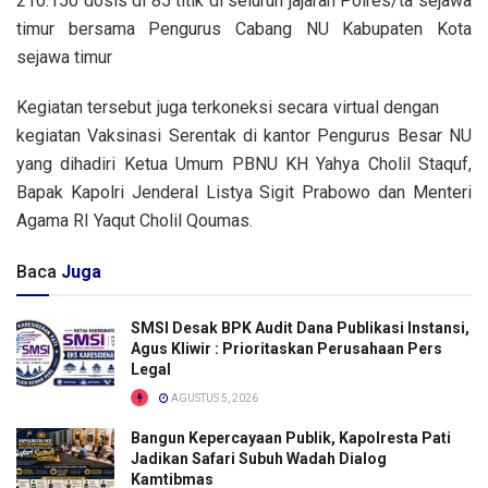
210.150 dosis di 85 titik di seluruh jajaran Polres/ta sejawa
timur bersama Pengurus Cabang NU Kabupaten Kota
sejawa timur
Kegiatan tersebut juga terkoneksi secara virtual dengan
kegiatan Vaksinasi Serentak di kantor Pengurus Besar NU
yang dihadiri Ketua Umum PBNU KH Yahya Cholil Staquf,
Bapak Kapolri Jenderal Listya Sigit Prabowo dan Menteri
Agama RI Yaqut Cholil Qoumas.
Baca
Juga
SMSI Desak BPK Audit Dana Publikasi Instansi,
Agus Kliwir : Prioritaskan Perusahaan Pers
Legal
AGUSTUS 5, 2026
Bangun Kepercayaan Publik, Kapolresta Pati
Jadikan Safari Subuh Wadah Dialog
Kamtibmas