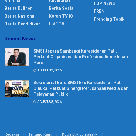
Kriminal
Advetorial
TOP NEWS
Berita Kuliner
Berita Sosial
TREN
Berita Nasional
Koran TV10
Trending Topik
Berita Pendidikan
LIVE TV
Recent News
SMSI Jepara Sambangi Karesidenan Pati,
Perkuat Organisasi dan Profesionalisme Insan
Pers
AGUSTUS 9, 2026
Sekretariat Baru SMSI Eks Karesidenan Pati
Dibuka, Perkuat Sinergi Perusahaan Media dan
Pelayanan Publik
AGUSTUS 8, 2026
Redaksi
Tentang Kami
Kode Etik Jurnalistik