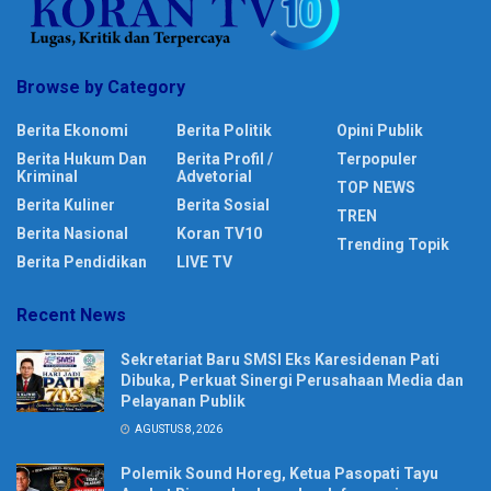
Browse by Category
Berita Ekonomi
Berita Politik
Opini Publik
Berita Hukum Dan
Berita Profil /
Terpopuler
Kriminal
Advetorial
TOP NEWS
Berita Kuliner
Berita Sosial
TREN
Berita Nasional
Koran TV10
Trending Topik
Berita Pendidikan
LIVE TV
Recent News
Sekretariat Baru SMSI Eks Karesidenan Pati
Dibuka, Perkuat Sinergi Perusahaan Media dan
Pelayanan Publik
AGUSTUS 8, 2026
Polemik Sound Horeg, Ketua Pasopati Tayu