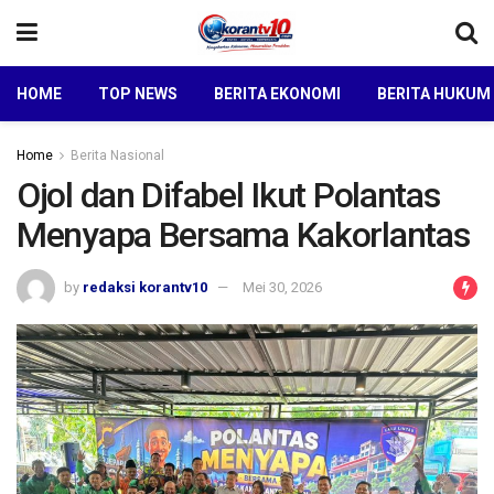
HOME
TOP NEWS
BERITA EKONOMI
BERITA HUKUM
Home
Berita Nasional
Ojol dan Difabel Ikut Polantas
Menyapa Bersama Kakorlantas
by
redaksi korantv10
Mei 30, 2026