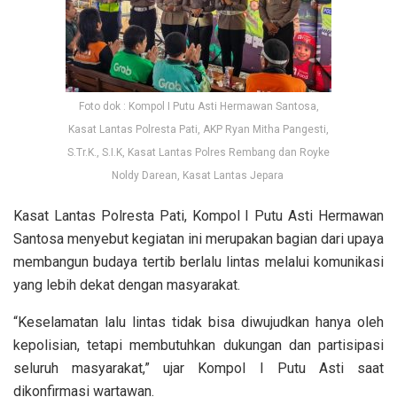
Foto dok : Kompol I Putu Asti Hermawan Santosa,
Kasat Lantas Polresta Pati, AKP Ryan Mitha Pangesti,
S.Tr.K., S.I.K, Kasat Lantas Polres Rembang dan Royke
Noldy Darean, Kasat Lantas Jepara
Kasat Lantas Polresta Pati, Kompol I Putu Asti Hermawan
Santosa menyebut kegiatan ini merupakan bagian dari upaya
membangun budaya tertib berlalu lintas melalui komunikasi
yang lebih dekat dengan masyarakat.
“Keselamatan lalu lintas tidak bisa diwujudkan hanya oleh
kepolisian, tetapi membutuhkan dukungan dan partisipasi
seluruh masyarakat,” ujar Kompol I Putu Asti saat
dikonfirmasi wartawan.