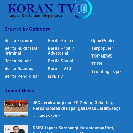
Browse by Category
Berita Ekonomi
Berita Politik
Opini Publik
Berita Hukum Dan
Berita Profil /
Terpopuler
Kriminal
Advetorial
TOP NEWS
Berita Kuliner
Berita Sosial
TREN
Berita Nasional
Koran TV10
Trending Topik
Berita Pendidikan
LIVE TV
Recent News
JFC Jerukwangi dan FC Gelang Gelar Laga
Persahabatan di Lapangan Desa Jerukwangi
AGUSTUS 9, 2026
SMSI Jepara Sambangi Karesidenan Pati,