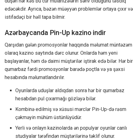
düşən hər kəs bu cür mülahizələrin səhv olduğunu təsdiq
edəcəkdir. Ayrıca, bəzən müəyyən problemlər ortaya çıxır və
istifadəçi bir həll tapa bilmir.
Azərbaycanda Pin-Up kazino indir
Qarşıdan gələn promosyonlar haqqında məlumat müntəzəm
olaraq kazino saytında dərc olunur. Onlarda həm yeni
başlayanlar, həm də daimi müştərilər iştirak edə bilər. Hər bir
qumarbaz fərdi promosyonlar barədə poçtla və ya şəxsi
hesabında məlumatlandırılır.
Oyunlarda uduşlar aldıqdan sonra hər bir qumarbaz
hesabdan pul çıxarmağı gözləyə bilər.
Kombinə edilmiş və xüsusi mərclər Pin-Up-də rəsm
çəkməyin mühüm üstünlüyüdür.
Yerli və onlayn kazinolarda ən populyar oyunlar canlı
studiyalar tərəfindən müştərilərinə təklif olunur.