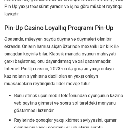
Pin Up yaxşı təəssürat yaradır və işinə görə müsbət reytinqə
layiqdir.
Pin-Up Casino Loyallıq Proqramı Pin-Up
Əsasında, müəyyən sayda düymə və düymələri olan bir
ekrandır. Onların hamısı siçan üzərində mexaniki bir klik ilə
sınaqdan keçirilə bilər. Klassik mənada oyunun mahiyyəti
çarxı başlatmaq, onu dayandırmaq və xal qazanmaqdır.
Internet Pin Up casino, 2023-cü ilə görə ən yaxşı onlayn
kazinoların siyahısına daxil olan ən yaxşı onlayn
müəssisələrin reytinqində lider mövqe tutur.
Bunu etmək üçün mobil telefonundan oyunçunun kazino
veb saytına girməsi və sonra sol tərəfdəki menyunu
göstərməsi lazımdır.
Rəylərində qonaqlar yaxşı xidmət səviyyəsini, qumar
oyunlarının yaxşı seçimini və uduşların sürətli