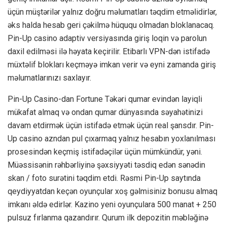
üçün müştərilər yalnız doğru məlumatları təqdim etməlidirlər,
əks halda hesab geri çəkilmə hüququ olmadan bloklanacaq.
Pin-Up casino adaptiv versiyasında giriş loqin və parolun
daxil edilməsi ilə həyata keçirilir. Etibarlı VPN-dən istifadə
müxtəlif blokları keçməyə imkan verir və eyni zamanda giriş
məlumatlarınızı saxlayır.
Pin-Up Casino-dan Fortune Təkəri qumar evindən layiqli
mükafat almaq və ondan qumar dünyasında səyahətinizi
davam etdirmək üçün istifadə etmək üçün real şansdır. Pin-
Up casino azndan pul çıxarmaq yalnız hesabın yoxlanılması
prosesindən keçmiş istifadəçilər üçün mümkündür, yəni.
Müəssisənin rəhbərliyinə şəxsiyyəti təsdiq edən sənədin
skan / foto surətini təqdim etdi. Rəsmi Pin-Up saytında
qeydiyyatdan keçən oyunçular xoş gəlmisiniz bonusu almaq
imkanı əldə edirlər. Kazino yeni oyunçulara 500 manat + 250
pulsuz fırlanma qazandırır. Qurum ilk depozitin məbləğinə