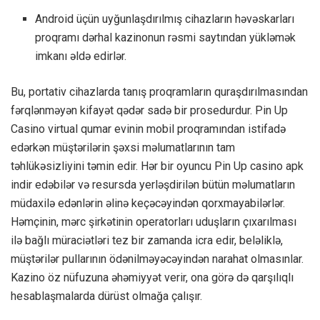
Android üçün uyğunlaşdırılmış cihazların həvəskarları
proqramı dərhal kazinonun rəsmi saytından yükləmək
imkanı əldə edirlər.
Bu, portativ cihazlarda tanış proqramların quraşdırılmasından
fərqlənməyən kifayət qədər sadə bir prosedurdur. Pin Up
Casino virtual qumar evinin mobil proqramından istifadə
edərkən müştərilərin şəxsi məlumatlarının tam
təhlükəsizliyini təmin edir. Hər bir oyuncu Pin Up casino apk
indir edəbilər və resursda yerləşdirilən bütün məlumatların
müdaxilə edənlərin əlinə keçəcəyindən qorxmayabilərlər.
Həmçinin, mərc şirkətinin operatorları uduşların çıxarılması
ilə bağlı müraciətləri tez bir zamanda icra edir, beləliklə,
müştərilər pullarının ödənilməyəcəyindən narahat olmasınlar.
Kazino öz nüfuzuna əhəmiyyət verir, ona görə də qarşılıqlı
hesablaşmalarda dürüst olmağa çalışır.