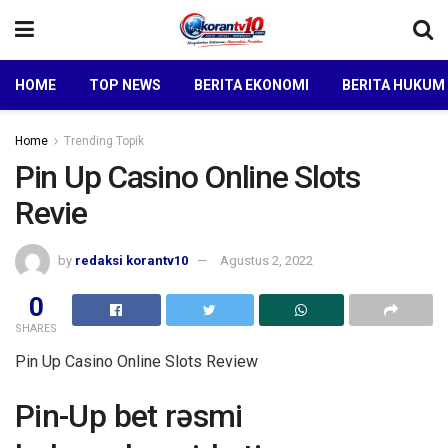
HOME
TOP NEWS
BERITA EKONOMI
BERITA HUKUM
Home
Trending Topik
Pin Up Casino Online Slots
Revie
by
redaksi korantv10
Agustus 2, 2022
0
SHARES
Pin Up Casino Online Slots Review
Pin-Up bet rəsmi