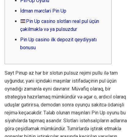
Pin-Up Oyunu
İdman mərcləri Pin Up
Pin Up casino slotları real pul üçün
çəkilməklə və ya pulsuzdur
Pin Up casino ilk depozit qeydiyyatı
bonusu
Sayt Pinup az hər bir slotun pulsuz rejimi pullu ilə tam
uyğundur, yəni içindəki maşınlar istifadəçinin pul üçün
oynadığı zamanla eyni davranır. Müvafiq olaraq, bir
strategiya hazırlamaq mümkündür və əgər o, ardıcıl olaraq
uduşlar gətirirsə, demodan sonra oyunçu sakitcə ödənişli
rejimə keçəcəkdir. Tələb olunan maşınları Pin Up oyunu bu
siyahılarda tapmaq asandır. Slotları istehsalçıların adlarına
görə çeşidləmək mümkündür. Turnirlərdə iştirak etməklə
qonaqlar bütün iştirakçılar arasında keçirilən yarışların