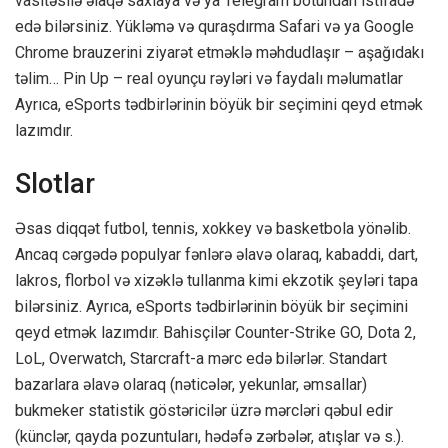
vasitəsilə əlaqə saxlaya və ya Telegram botundan istifadə
edə bilərsiniz. Yükləmə və quraşdırma Safari və ya Google
Chrome brauzerini ziyarət etməklə məhdudlaşır – aşağıdakı
təlim… Pin Up – real oyunçu rəyləri və faydalı məlumatlar
Ayrıca, eSports tədbirlərinin böyük bir seçimini qeyd etmək
lazımdır.
Slotlar
Əsas diqqət futbol, ​​tennis, xokkey və basketbola yönəlib.
Ancaq cərgədə populyar fənlərə əlavə olaraq, kabaddi, dart,
lakros, florbol və xizəklə tullanma kimi ekzotik şeyləri tapa
bilərsiniz. Ayrıca, eSports tədbirlərinin böyük bir seçimini
qeyd etmək lazımdır. Bahisçilər Counter-Strike GO, Dota 2,
LoL, Overwatch, Starcraft-a mərc edə bilərlər. Standart
bazarlara əlavə olaraq (nəticələr, yekunlar, əmsallar)
bukmeker statistik göstəricilər üzrə mərcləri qəbul edir
(künclər, qayda pozuntuları, hədəfə zərbələr, atışlar və s.).