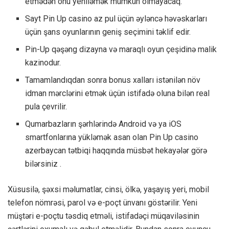
etmədən onu yeniləmək mümkün olmayacaq.
Sayt Pin Up casino az pul üçün əyləncə həvəskarları
üçün şans oyunlarının geniş seçimini təklif edir.
Pin-Up qəşəng dizayna və maraqlı oyun çeşidinə malik
kazinodur.
Tamamlandıqdan sonra bonus xalları istənilən növ
idman mərclərini etmək üçün istifadə oluna bilən real
pula çevrilir.
Qumarbazların şərhlərində Android və ya iOS
smartfonlarına yükləmək asan olan Pin Up casino
azerbaycan tətbiqi haqqında müsbət hekayələr görə
bilərsiniz .
Xüsusilə, şəxsi məlumatlar, cinsi, ölkə, yaşayış yeri, mobil
telefon nömrəsi, parol və e-poçt ünvanı göstərilir. Yeni
müştəri e-poçtu təsdiq etməli, istifadəçi müqaviləsinin