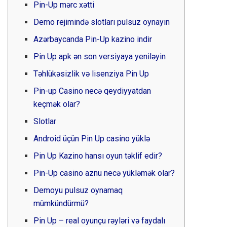
Pin-Up mərc xətti
Demo rejimində slotları pulsuz oynayın
Azərbaycanda Pin-Up kazino indir
Pin Up apk ən son versiyaya yeniləyin
Təhlükəsizlik və lisenziya Pin Up
Pin-up Casino necə qeydiyyatdan
keçmək olar?
Slotlar
Android üçün Pin Up casino yüklə
Pin Up Kazino hansı oyun təklif edir?
Pin-Up casino aznu necə yükləmək olar?
Demoyu pulsuz oynamaq
mümkündürmü?
Pin Up – real oyunçu rəyləri və faydalı