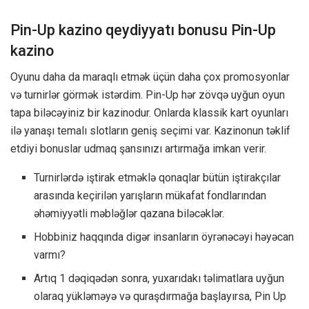
Pin-Up kazino qeydiyyatı bonusu Pin-Up
kazino
Oyunu daha da maraqlı etmək üçün daha çox promosyonlar
və turnirlər görmək istərdim. Pin-Up hər zövqə uyğun oyun
tapa biləcəyiniz bir kazinodur. Onlarda klassik kart oyunları
ilə yanaşı temalı slotların geniş seçimi var. Kazinonun təklif
etdiyi bonuslar udmaq şansınızı artırmağa imkan verir.
Turnirlərdə iştirak etməklə qonaqlar bütün iştirakçılar
arasında keçirilən yarışların mükafat fondlarından
əhəmiyyətli məbləğlər qazana biləcəklər.
Hobbiniz haqqında digər insanların öyrənəcəyi həyəcan
varmı?
Artıq 1 dəqiqədən sonra, yuxarıdakı təlimatlara uyğun
olaraq yükləməyə və quraşdırmağa başlayırsa, Pin Up