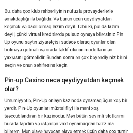
Bu, daha çox klub rəhbərliyinin nüfuzlu provayderlərlə
əməkdaşlığı ilə bağlıdır. Və bunun üçün qeydiyyatdan
keçmək və daxil olmaq lazım deyil. Təbii ki, pul da lazım
deyil, çünki virtual kreditlərdə pulsuz oynaya bilərsiniz Pin
Up oyunu saytın ziyarətçisi sadəcə olaraq oyunlar olan
bölməyə getməli və orada təklif olunan modellərin ən
yaxşısını görməlidir. Bundan sonra ən çox bəyəndiyiniz birini
seçin və onun səhifəsinə keçin.
Pin-up Casino necə qeydiyyatdan keçmək
olar?
Ümumiyyətlə, Pin-Up onlayn kazinoda oynamaq üçün xoş bir
yerdir. Pin-Up oyunları müxtəlifliyi ilə məni xoş
təəccübləndirən bir kazinodur. Mən bütün sevimli slotlarımı
burada tapdım və istənilən vaxt oynamaqdan həzz ala
bilərəm. Mən əlavə həyəcan əlavə etmək üçün daha çox turnir