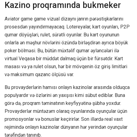
Kazino proqramında bukmeker
Aviator game game vizual dizaynı janrın pərəstişkarlarını
prosesdən yayındırmayacaq. Lotereyalar, kart oyunları, P2P
qumar döyüşləri, rulet, sürətli oyunlar. Bu kart oyununun
onlarla ən məşhur növlərini özündə birləşdirən ayrıca böyük
poker bölməsi. Bu, bütün müxtəlif qumar əyləncələri ilə
virtual Veqasa bir müddət dalmaq üçün bir fürsətdir. Kart
masası və ya rulet olsun, hər bir mövqenin öz giriş limitləri
və maksimum qazanc ölçüsü var.
Bu provayderlərin hamısı onlayn kazinolar arasında olduqca
populyardır və özlərini ən yaxşısı kimi sübut ediblər. Buna
görə də, proqram təminatının keyfiyyətinə şübhə yoxdur.
Provayderlər müntəzəm olaraq oyunlarında oyunçular üçün
promosyonlar və bonuslar keçirirlər. Son illərdə real vaxt
rejimində onlayn kazinolar dünyanın hər yerindən oyunçular
tərəfindən tanınıb.