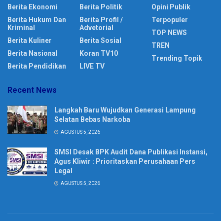
Berita Ekonomi
Berita Politik
Opini Publik
Berita Hukum Dan
Berita Profil /
Terpopuler
Kriminal
Advetorial
TOP NEWS
Berita Kuliner
Berita Sosial
TREN
Berita Nasional
Koran TV10
Trending Topik
Berita Pendidikan
LIVE TV
Recent News
Langkah Baru Wujudkan Generasi Lampung
Selatan Bebas Narkoba
AGUSTUS 5, 2026
SMSI Desak BPK Audit Dana Publikasi Instansi,
Agus Kliwir : Prioritaskan Perusahaan Pers
Legal
AGUSTUS 5, 2026