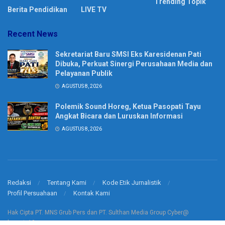
Trending Topik
Berita Pendidikan
LIVE TV
Recent News
Sekretariat Baru SMSI Eks Karesidenan Pati
Dibuka, Perkuat Sinergi Perusahaan Media dan
Pelayanan Publik
AGUSTUS 8, 2026
Polemik Sound Horeg, Ketua Pasopati Tayu
Angkat Bicara dan Luruskan Informasi
AGUSTUS 8, 2026
Redaksi
Tentang Kami
Kode Etik Jurnalistik
Profil Persuahaan
Kontak Kami
Hak Cipta PT. MNS Grub Pers dan PT. Sulthan Media Group Cyber@
korantv10.com