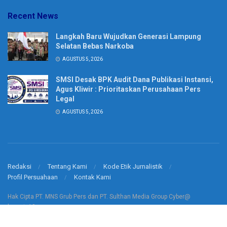
Recent News
Langkah Baru Wujudkan Generasi Lampung
Selatan Bebas Narkoba
AGUSTUS 5, 2026
SMSI Desak BPK Audit Dana Publikasi Instansi,
Agus Kliwir : Prioritaskan Perusahaan Pers
Legal
AGUSTUS 5, 2026
Redaksi
Tentang Kami
Kode Etik Jurnalistik
Profil Persuahaan
Kontak Kami
Hak Cipta PT. MNS Grub Pers dan PT. Sulthan Media Group Cyber@
korantv10.com