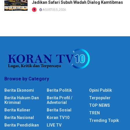
Jadikan Safari Subuh Wadah Dialog Kamtibmas
AGUSTUS 5, 2026
Browse by Category
Berita Ekonomi
Berita Politik
Opini Publik
Berita Hukum Dan
Berita Profil /
Terpopuler
Kriminal
Advetorial
TOP NEWS
Berita Kuliner
Berita Sosial
TREN
Berita Nasional
Koran TV10
Trending Topik
Berita Pendidikan
LIVE TV