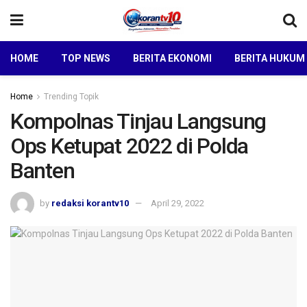
HOME
TOP NEWS
BERITA EKONOMI
BERITA HUKUM
Home
Trending Topik
Kompolnas Tinjau Langsung
Ops Ketupat 2022 di Polda
Banten
by
redaksi korantv10
April 29, 2022