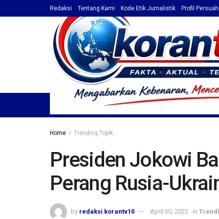
Redaksi
Tentang Kami
Kode Etik Jurnalistik
Profil Persua
HOME
TOP NEWS
BERITA
PROFIL / ADVET
Home
Trending Topik
Presiden Jokowi Ba
Perang Rusia-Ukrai
by
redaksi korantv10
April 30, 2022
in
Trendi