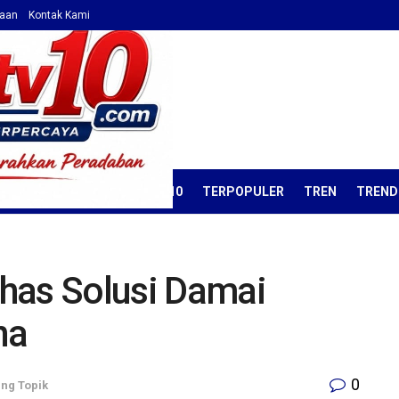
haan
Kontak Kami
ORIAL
OPINI
KORAN TV10
TERPOPULER
TREN
TREND
has Solusi Damai
na
0
ng Topik