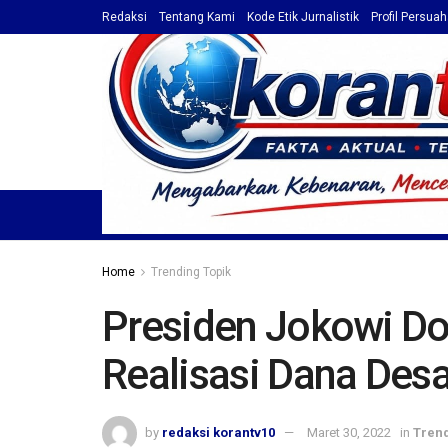
Redaksi
Tentang Kami
Kode Etik Jurnalistik
Profil Persua
HOME
TOP NEWS
BERITA
PROFIL / ADVET
Home
Trending Topik
Presiden Jokowi D
Realisasi Dana Des
by
redaksi korantv10
Maret 30, 2022
in
Trend