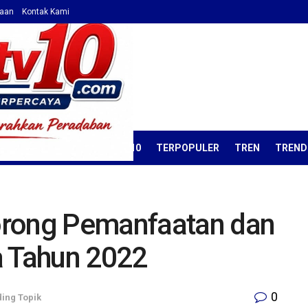
haan
Kontak Kami
ORIAL
OPINI
KORAN TV10
TERPOPULER
TREN
TREND
orong Pemanfaatan dan
a Tahun 2022
0
ing Topik