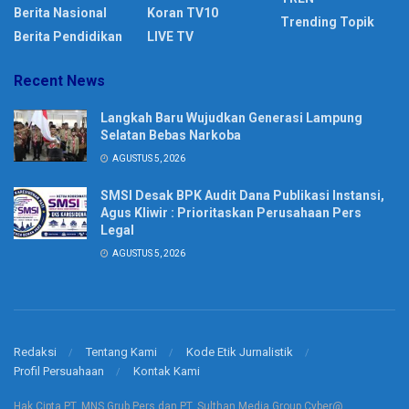
Berita Nasional
Koran TV10
Trending Topik
Berita Pendidikan
LIVE TV
Recent News
Langkah Baru Wujudkan Generasi Lampung
Selatan Bebas Narkoba
AGUSTUS 5, 2026
SMSI Desak BPK Audit Dana Publikasi Instansi,
Agus Kliwir : Prioritaskan Perusahaan Pers
Legal
AGUSTUS 5, 2026
Redaksi
Tentang Kami
Kode Etik Jurnalistik
Profil Persuahaan
Kontak Kami
Hak Cipta PT. MNS Grub Pers dan PT. Sulthan Media Group Cyber@