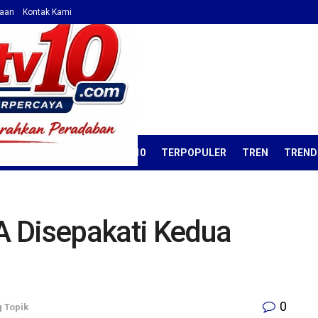
haan
Kontak Kami
ORIAL
OPINI
KORAN TV10
TERPOPULER
TREN
TREND
 Disepakati Kedua
0
 Topik