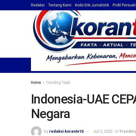
Redaksi
Tentang Kami
Kode Etik Jurnalistik
Profil Persua
HOME
TOP NEWS
BERITA
PROFIL / ADVET
Home
Trending Topik
Indonesia-UAE CEPA
Negara
by
redaksi korantv10
Juli 2, 2022
in
Trending