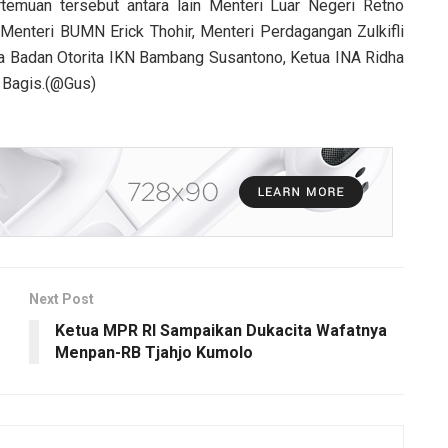
emuan tersebut antara lain Menteri Luar Negeri Retno
Menteri BUMN Erick Thohir, Menteri Perdagangan Zulkifli
a Badan Otorita IKN Bambang Susantono, Ketua INA Ridha
 Bagis.(@Gus)
Next Post
Ketua MPR RI Sampaikan Dukacita Wafatnya
Menpan-RB Tjahjo Kumolo