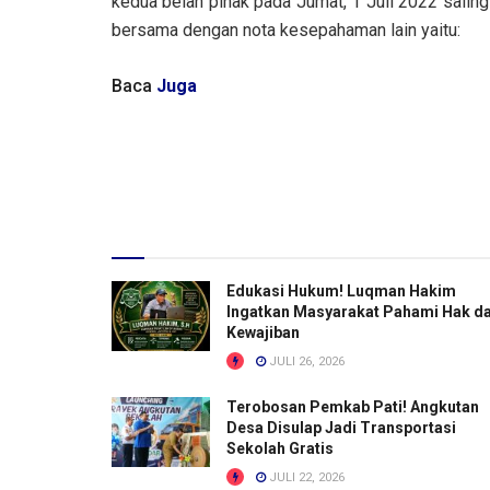
kedua belah pihak pada Jumat, 1 Juli 2022 saling
bersama dengan nota kesepahaman lain yaitu:
Baca
Juga
Edukasi Hukum! Luqman Hakim
Ingatkan Masyarakat Pahami Hak d
Kewajiban
JULI 26, 2026
Terobosan Pemkab Pati! Angkutan
Desa Disulap Jadi Transportasi
Sekolah Gratis
JULI 22, 2026