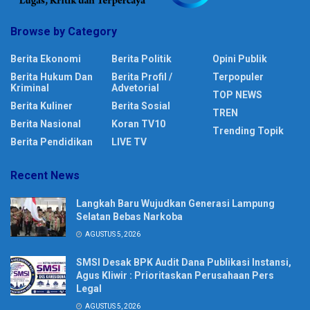
Browse by Category
Berita Ekonomi
Berita Politik
Opini Publik
Berita Hukum Dan
Berita Profil /
Terpopuler
Kriminal
Advetorial
TOP NEWS
Berita Kuliner
Berita Sosial
TREN
Berita Nasional
Koran TV10
Trending Topik
Berita Pendidikan
LIVE TV
Recent News
Langkah Baru Wujudkan Generasi Lampung
Selatan Bebas Narkoba
AGUSTUS 5, 2026
SMSI Desak BPK Audit Dana Publikasi Instansi,
Agus Kliwir : Prioritaskan Perusahaan Pers
Legal
AGUSTUS 5, 2026