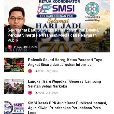
Sekretariat Baru SMSI Eks Karesidenan Pati Dibuka,
Perkuat Sinergi Perusahaan Media dan Pelayanan
Publik
AGUSTUS 8, 2026
Polemik Sound Horeg, Ketua Pasopati Tayu
Angkat Bicara dan Luruskan Informasi
AGUSTUS 8, 2026
Langkah Baru Wujudkan Generasi Lampung
Selatan Bebas Narkoba
AGUSTUS 5, 2026
SMSI Desak BPK Audit Dana Publikasi Instansi,
Agus Kliwir : Prioritaskan Perusahaan Pers
Legal