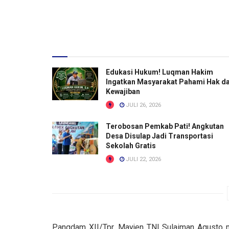
Edukasi Hukum! Luqman Hakim
Ingatkan Masyarakat Pahami Hak d
Kewajiban
JULI 26, 2026
Terobosan Pemkab Pati! Angkutan
Desa Disulap Jadi Transportasi
Sekolah Gratis
JULI 22, 2026
Pangdam XII/Tpr, Mayjen TNI Sulaiman Agusto me