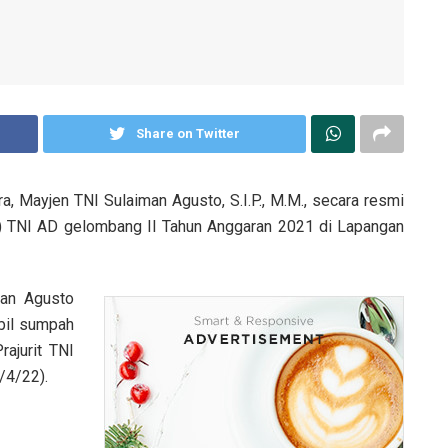
Share on Twitter
, Mayjen TNI Sulaiman Agusto, S.I.P., M.M., secara resmi
 TNI AD gelombang II Tahun Anggaran 2021 di Lapangan
man Agusto
bil sumpah
ajurit TNI
/4/22).