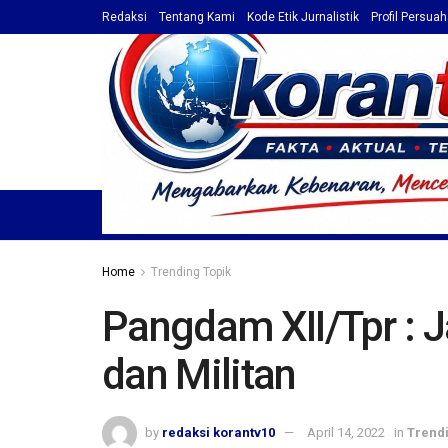
Redaksi
Tentang Kami
Kode Etik Jurnalistik
Profil Persua
HOME
TOP NEWS
BERITA
PROFIL / ADVET
Home
Trending Topik
Pangdam XII/Tpr : J
dan Militan
by
redaksi korantv10
April 14, 2022
in
Trendi