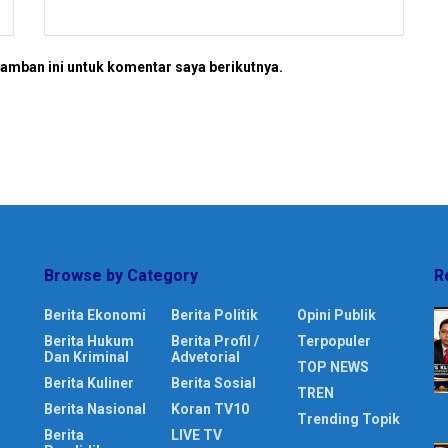
amban ini untuk komentar saya berikutnya.
Browse by Category
R
Berita Ekonomi
Berita Politik
Opini Publik
Berita Hukum
Berita Profil /
Terpopuler
Dan Kriminal
Advetorial
TOP NEWS
Berita Kuliner
Berita Sosial
TREN
Berita Nasional
Koran TV10
Trending Topik
Berita
LIVE TV