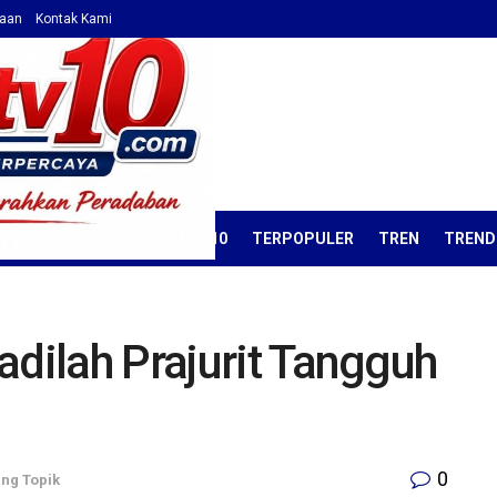
haan
Kontak Kami
ORIAL
OPINI
KORAN TV10
TERPOPULER
TREN
TREND
adilah Prajurit Tangguh
0
ng Topik