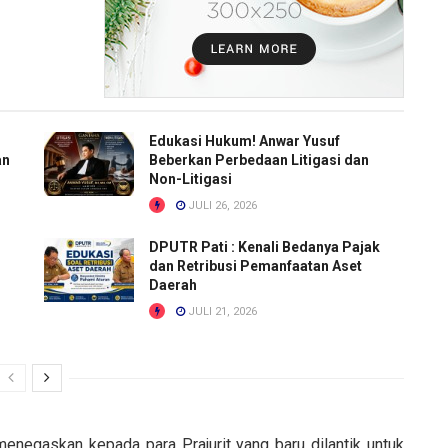
Edukasi Hukum! Anwar Yusuf
an
Beberkan Perbedaan Litigasi dan
Non-Litigasi
JULI 26, 2026
DPUTR Pati : Kenali Bedanya Pajak
dan Retribusi Pemanfaatan Aset
Daerah
JULI 21, 2026
negaskan kepada para Prajurit yang baru dilantik untuk