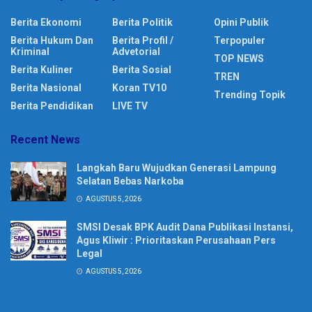
Berita Ekonomi
Berita Politik
Opini Publik
Berita Hukum Dan
Berita Profil /
Terpopuler
Kriminal
Advetorial
TOP NEWS
Berita Kuliner
Berita Sosial
TREN
Berita Nasional
Koran TV10
Trending Topik
Berita Pendidikan
LIVE TV
Recent News
Langkah Baru Wujudkan Generasi Lampung
Selatan Bebas Narkoba
AGUSTUS 5, 2026
SMSI Desak BPK Audit Dana Publikasi Instansi,
Agus Kliwir : Prioritaskan Perusahaan Pers
Legal
AGUSTUS 5, 2026