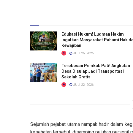
Edukasi Hukum! Luqman Hakim
Ingatkan Masyarakat Pahami Hak d
Kewajiban
JULI 26, 2026
Terobosan Pemkab Pati! Angkutan
Desa Disulap Jadi Transportasi
Sekolah Gratis
JULI 22, 2026
Sejumlah pejabat utama nampak hadir dalam keg
kesehatan tersebut, disamping puluhan personil 