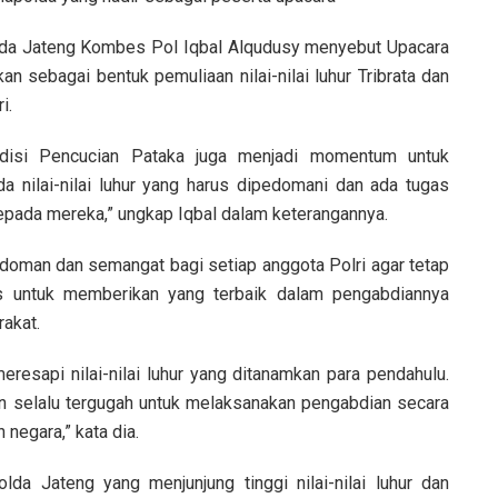
olda Jateng Kombes Pol Iqbal Alqudusy menyebut Upacara
n sebagai bentuk pemuliaan nilai-nilai luhur Tribrata dan
i.
 tradisi Pencucian Pataka juga menjadi momentum untuk
a nilai-nilai luhur yang harus dipedomani dan ada tugas
epada mereka,” ungkap Iqbal dalam keterangannya.
pedoman dan semangat bagi setiap anggota Polri agar tetap
s untuk memberikan yang terbaik dalam pengabdiannya
akat.
eresapi nilai-nilai luhur yang ditanamkan para pendahulu.
n selalu tergugah untuk melaksanakan pengabdian secara
negara,” kata dia.
da Jateng yang menjunjung tinggi nilai-nilai luhur dan