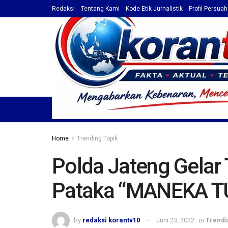
Redaksi
Tentang Kami
Kode Etik Jurnalistik
Profil Persua
HOME
TOP NEWS
BERITA
PROFIL / ADVET
Home
Trending Topik
Polda Jateng Gelar 
Pataka “MANEKA 
by
redaksi korantv10
Juni 23, 2022
in
Trendi