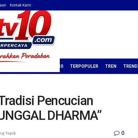
haan
Kontak Kami
ORIAL
OPINI
KORAN TV10
TERPOPULER
TREN
TREND
Tradisi Pencucian
TUNGGAL DHARMA”
0
ng Topik