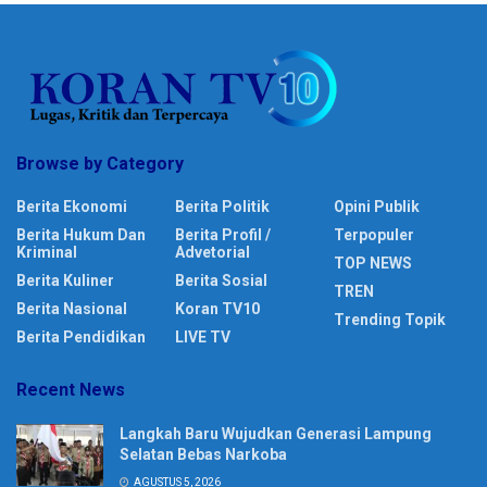
Browse by Category
Berita Ekonomi
Berita Politik
Opini Publik
Berita Hukum Dan
Berita Profil /
Terpopuler
Kriminal
Advetorial
TOP NEWS
Berita Kuliner
Berita Sosial
TREN
Berita Nasional
Koran TV10
Trending Topik
Berita Pendidikan
LIVE TV
Recent News
Langkah Baru Wujudkan Generasi Lampung
Selatan Bebas Narkoba
AGUSTUS 5, 2026