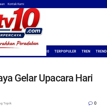
haan
Kontak Kami
ORIAL
OPINI
KORAN TV10
TERPOPULER
TREN
TREND
ya Gelar Upacara Hari
l
0
ng Topik