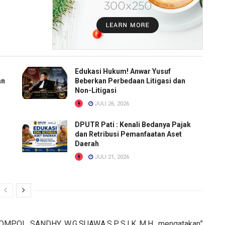
Edukasi Hukum! Anwar Yusuf
an
Beberkan Perbedaan Litigasi dan
Non-Litigasi
JULI 26, 2026
DPUTR Pati : Kenali Bedanya Pajak
dan Retribusi Pemanfaatan Aset
Daerah
JULI 21, 2026
OL SANDHY W.G.SUAWA,S.P.,S.I.K.,M.H. mengatakan”