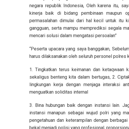
negara republik Indonesia, Oleh karena itu, s
kinerja baik di bidang pembinaan maupun o
permasalahan dimulai dari hal kecil untuk itu
gangguan, serta mampu memprediksi segala mac
mencari solusi dalam mengatasi persoalan”
“Peserta upacara yang saya banggakan, Sebelum
harus dilaksanakan oleh seluruh personel polres k
1. Tingkatkan terus keimanan dan ketaqwaan 
sekaligus benteng kita dalam bertugas, 2. Cipt
lingkungan kerja dengan menjaga interaksi an
menguatkan soliditas internal
3. Bina hubungan baik dengan instansi lain. Jag
instansi manapun sebagai wujud polri yang ma
pengetahuan dan keterampilan dengan berbagai la
bekal menjadi polisi yang profesional, proporsion