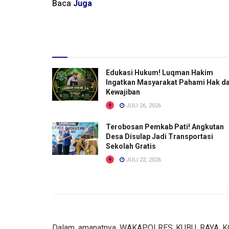
Baca
Juga
Edukasi Hukum! Luqman Hakim
Ingatkan Masyarakat Pahami Hak d
Kewajiban
JULI 26, 2026
Terobosan Pemkab Pati! Angkutan
Desa Disulap Jadi Transportasi
Sekolah Gratis
JULI 22, 2026
Dalam amanatnya WAKAPOLRES KUBU RAYA KOMP