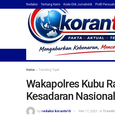
Redaksi
Tentang Kami
Kode Etik Jurnalistik
Profil Persua
HOME
TOP NEWS
BERITA
PROFIL / ADVET
Home
Trending Topik
Wakapolres Kubu Ra
Kesadaran Nasiona
by
redaksi korantv10
Mei 17, 2022
in
Trendi