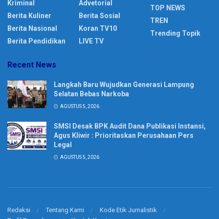
Kriminal
Advetorial
TOP NEWS
Berita Kuliner
Berita Sosial
TREN
Berita Nasional
Koran TV10
Trending Topik
Berita Pendidikan
LIVE TV
Recent News
Langkah Baru Wujudkan Generasi Lampung
Selatan Bebas Narkoba
AGUSTUS 5, 2026
SMSI Desak BPK Audit Dana Publikasi Instansi,
Agus Kliwir : Prioritaskan Perusahaan Pers
Legal
AGUSTUS 5, 2026
Redaksi
Tentang Kami
Kode Etik Jurnalistik