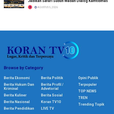
Jadikan Safari Subuh Wadah Dialog Kamtibmas
AGUSTUS 5, 2026
Browse by Category
Berita Ekonomi
Berita Politik
Opini Publik
Berita Hukum Dan
Berita Profil /
Terpopuler
Kriminal
Advetorial
TOP NEWS
Berita Kuliner
Berita Sosial
TREN
Berita Nasional
Koran TV10
Trending Topik
Berita Pendidikan
LIVE TV