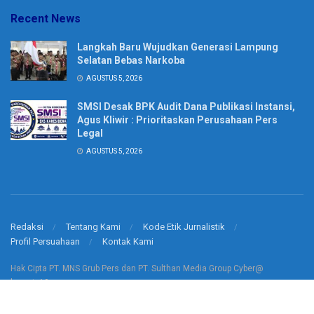
Recent News
Langkah Baru Wujudkan Generasi Lampung
Selatan Bebas Narkoba
AGUSTUS 5, 2026
SMSI Desak BPK Audit Dana Publikasi Instansi,
Agus Kliwir : Prioritaskan Perusahaan Pers
Legal
AGUSTUS 5, 2026
Redaksi
Tentang Kami
Kode Etik Jurnalistik
Profil Persuahaan
Kontak Kami
Hak Cipta PT. MNS Grub Pers dan PT. Sulthan Media Group Cyber@
korantv10.com