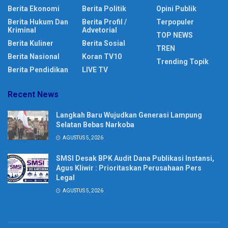
Berita Ekonomi
Berita Politik
Opini Publik
Berita Hukum Dan
Berita Profil /
Terpopuler
Kriminal
Advetorial
TOP NEWS
Berita Kuliner
Berita Sosial
TREN
Berita Nasional
Koran TV10
Trending Topik
Berita Pendidikan
LIVE TV
Recent News
Langkah Baru Wujudkan Generasi Lampung
Selatan Bebas Narkoba
AGUSTUS 5, 2026
SMSI Desak BPK Audit Dana Publikasi Instansi,
Agus Kliwir : Prioritaskan Perusahaan Pers
Legal
AGUSTUS 5, 2026