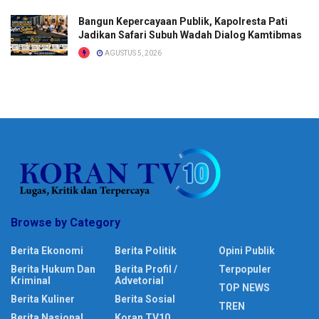
Bangun Kepercayaan Publik, Kapolresta Pati
Jadikan Safari Subuh Wadah Dialog Kamtibmas
AGUSTUS 5, 2026
Browse by Category
Berita Ekonomi
Berita Politik
Opini Publik
Berita Hukum Dan
Berita Profil /
Terpopuler
Kriminal
Advetorial
TOP NEWS
Berita Kuliner
Berita Sosial
TREN
Berita Nasional
Koran TV10