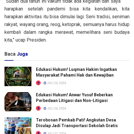
“Sudah dua tahun ini vakum tidak ada kegiatan dan saya
harapkan setelah pandemi bisa kita kendalikan, kita
harapkan aktivitas itu bisa dimulai lagi. Seni tradisi, seniman
rakyat, wayang orang, reog, ketoprak, semuanya harus hidup
kembali dalam rangka merawat, memelihara seni budaya
kita,” ucap Presiden.
Baca
Juga
Edukasi Hukum! Luqman Hakim Ingatkan
Masyarakat Pahami Hak dan Kewajiban
JULI 26, 2026
Edukasi Hukum! Anwar Yusuf Beberkan
Perbedaan Litigasi dan Non-Litigasi
JULI 26, 2026
Terobosan Pemkab Pati! Angkutan Desa
Disulap Jadi Transportasi Sekolah Gratis
JULI 22, 2026